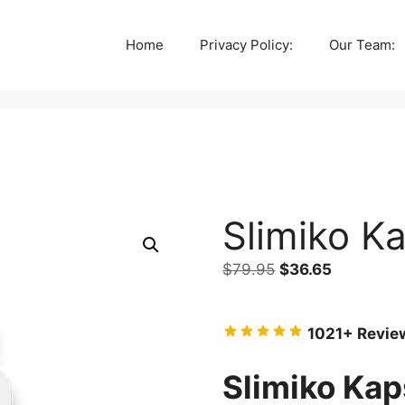
Home
Privacy Policy:
Our Team:
Slimiko K
Original
Current
$
79.95
$
36.65
price
price
was:
is:
10
21+ Revie
$79.95.
$36.65.
Slimiko Kap